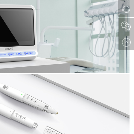
028-
8425121
在线沟
通