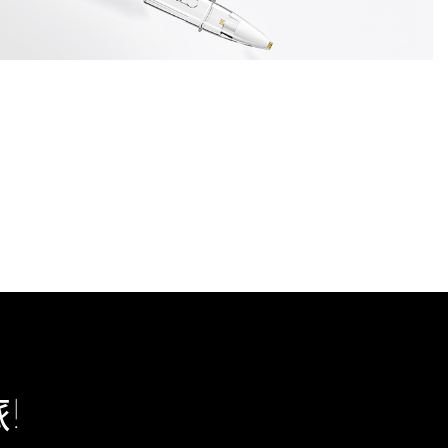
探针
ion probe
!