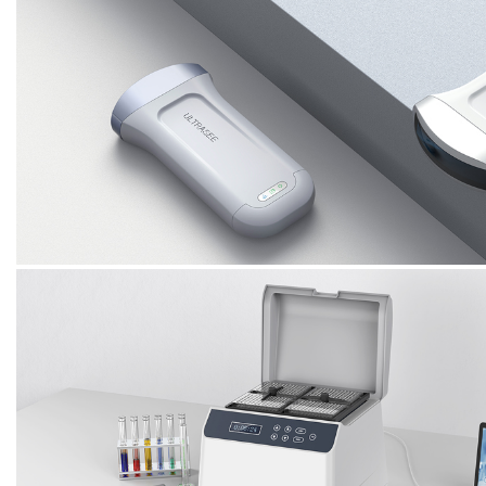
血压仪
Blood pressure instrument
超声无线探头
Ultrasonic wireless probe