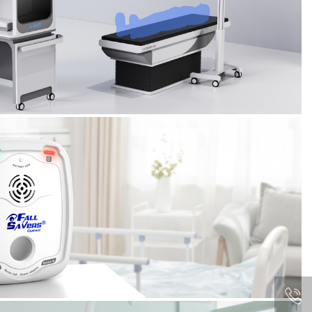
器人
surgery robot