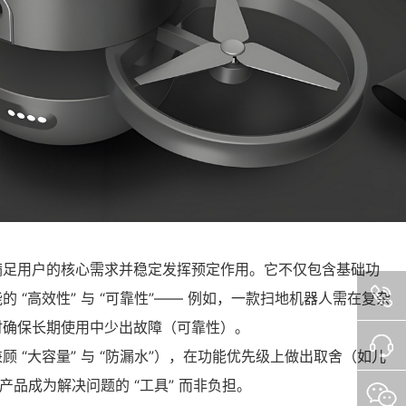
满足用户的核心需求并稳定发挥预定作用。它不仅包含基础功
“高效性” 与 “可靠性”—— 例如，一款扫地机器人需在复杂
时确保长期使用中少出故障（可靠性）。
028-
 “大容量” 与 “防漏水”），在功能优先级上做出取舍（如儿
让产品成为解决问题的 “工具” 而非负担。
8425121
在线沟