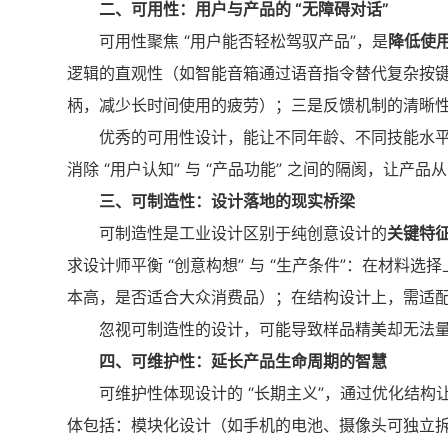
二、可用性：用户与产品的 “无障碍对话”
可用性聚焦 “用户能否轻松驾驭产品”，是
降低使
逻辑的直观性（如智能音箱通过语音指令替代复杂按
柄，减少长时间使用的疲劳）；三是反馈机制的清晰
优秀的可用性设计，能让不同年龄、不同技能水
消除 “用户认知” 与 “产品功能” 之间的隔阂，让产品从 
三、可制造性：设计落地的现实桥梁
可制造性是工业设计区别于纯创意设计的
关键特
求设计师平衡 “创意构想” 与 “生产条件”：在材
本高，是否适合大众消费品）；在结构设计上，需适
忽视可制造性的设计，可能导致样品精美却无法量
四、可维护性：延长产品生命周期的智慧
可维护性体现设计的 “长期主义”，通过优化结
体包括：模块化设计（如手机的电池、摄像头可独立