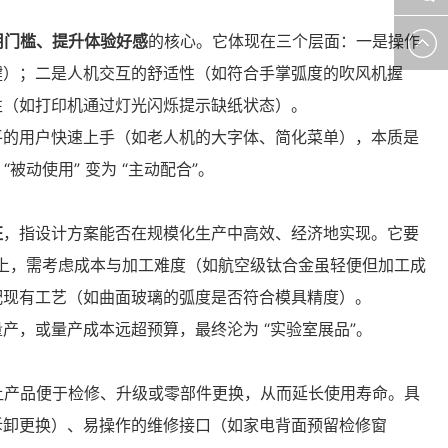
用门槛、提升体验好感
的核心。它体现在三个层面：一是操作
通
键）；二是人机交互的舒适性（如符合手掌弧度的吹风机握
性（如打印机通过灯光闪烁提示缺纸状态）。
平的用户快速上手（如老人机的大字体、简化菜单），本质是
“被动使用” 变为 “主动配合”。
征
，指设计方案能否在规模化生产中高效、经济地实现。它要
料选择上，需考虑成本与加工难度（如航空级钛合金虽轻便但加工成
配现有工艺（如曲面玻璃的弧度是否符合模具精度）。
产，或量产成本远超预算，最终沦为 “实验室展品”。
构让产品便于检修、升级或零部件更换，从而延长使用寿命。具
拆卸更换）、易操作的维修接口（如家电背面预留检修窗