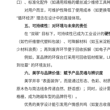
口）、标准化配件（如通用规格的螺丝减少维修工具
对用户而言，可维护性降低了使用成本（如更换零
“循环经济” 理念在设计中的直接体现。
五、可持续性：对环境与未来的责任
在 “双碳” 目标下，可持续性已成为工业设计的
硬
（如竹纤维替代塑料包装）、可降解材料（如玉米淀粉
少材料浪费）；再到废弃环节便于回收拆解（如电子
例如，某品牌的环保台灯采用可回收铝材框架，LE
到坟墓” 的环境友好。
六、美学与品牌价值：赋予产品灵魂与辨识度
美学并非 “表面装饰”，而是通过形态、色彩、
原木色与简洁线条传递自然、舒适感）；同时，设计需融
格栅，成为跨越车型的品牌符号）。
优秀的美学设计能引发用户情感共鸣（如复古收