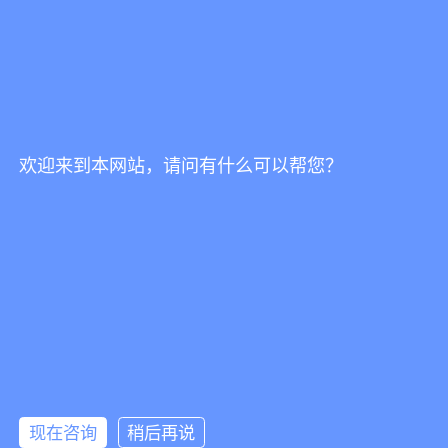
© 2023 成都思睿工业产品设计有限公司
联系我们
18908239711(客服咨询) 微信同号
15882029242(技术咨询) 微信同号
欢迎来到本网站，请问有什么可以帮您？
sr-id@qq.com
业务范国
工业设计 - Industrial Design
品牌视觉 - Brand & Vision Design
视频动画 - Video Animation
现在咨询
稍后再说