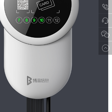
028-
8425121
在线沟
通